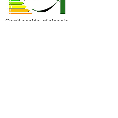
Certificación eficiencia
energética
Normativa de obligado cumplimiento para
todos los edificios existentes en VENTA Y
ALQUILER a partir del 01/06/2013.
El certificado incluye las mejoras
necesarias para aumentar su calificación
energética y revalorizar su inmueble en el
mercado.
Real Decreto 235/2013, de 5 de abril, por
el que se aprueba el procedimiento básico
para la certificación de la eficiencia
energética de los edificios.